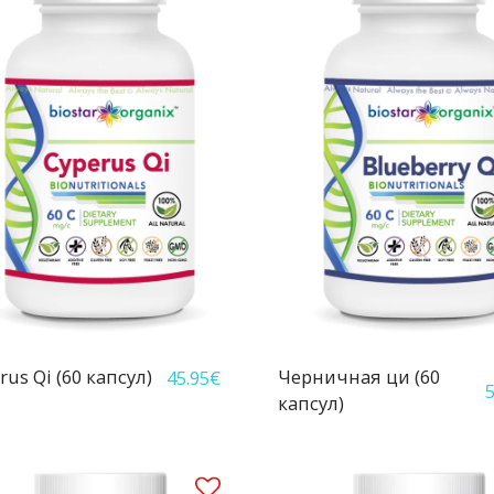
rus Qi (60 капсул)
Черничная ци (60
45.95
€
5
капсул)