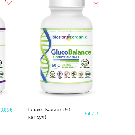
Глюко Баланс (60
3.85
€
54.72
€
капсул)