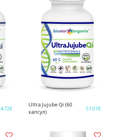
Ultra Jujube Qi (60
4.72
€
51.07
€
капсул)