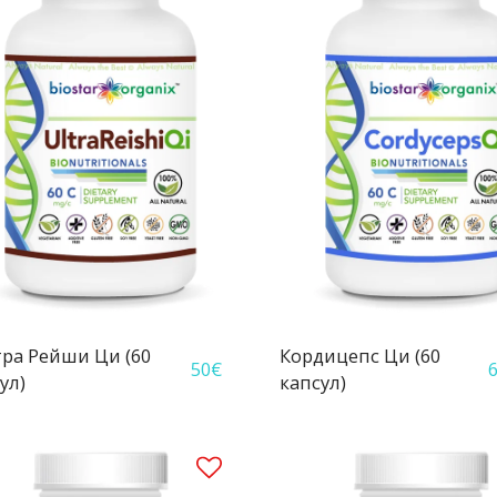
ра Рейши Ци (60
Кордицепс Ци (60
50
€
6
ул)
капсул)