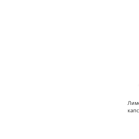
Лимо
капс