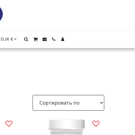
EUR
€