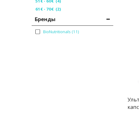
51
€
-
60
€
(4)
61
€
-
70
€
(2)
Бренды
BioNutritionals
(11)
Ульт
капс