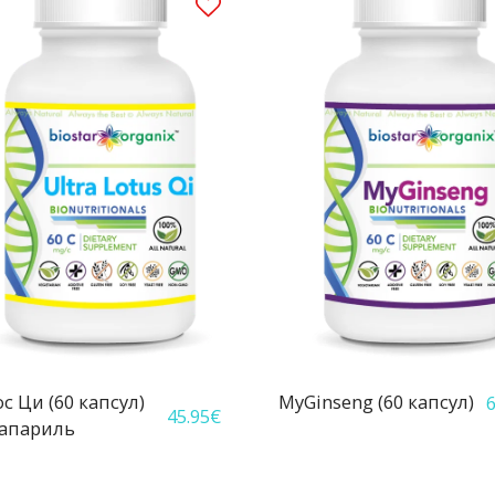
с Ци (60 капсул)
MyGinseng (60 капсул)
6
45.95
€
сапариль