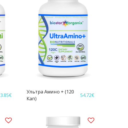
Ультра Амино + (120
3.85
€
54.72
€
Кап)