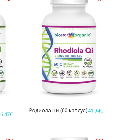
Родиола ци (60 капсул)
41.94
€
6.47
€