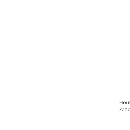
Hout
капс