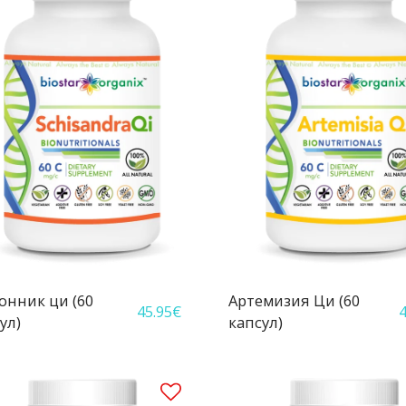
нник ци (60
Артемизия Ци (60
45.95
€
4
ул)
капсул)