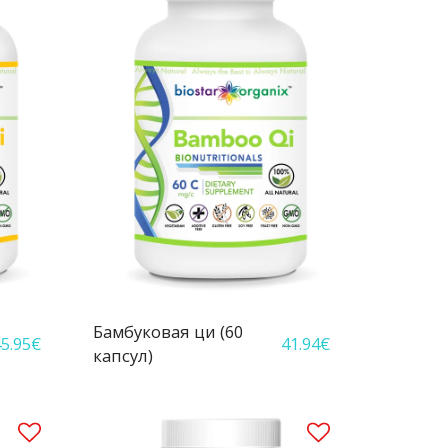
Бамбуковая ци (60
5.95
€
41.94
€
капсул)