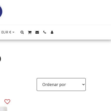
EUR
€
O