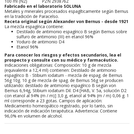
100 ml (N2)
PZN 2938762
Fabricado en el laboratorio SOLUNA
Metales y minerales procesados espagíticamente según Bernus
en la tradición de Paracelso.
Receta original según Alexander von Bernus - desde 1921
La mezcla espagírica contiene:
Destilado de antimonio espagírico B según Bernus sobre
sulfuro de antimonio (III) en etanol 96%
Yoduro de antimonio D4
Etanol 96%
Para conocer los riesgos y efectos secundarios, lea el
prospecto y consulte con su médico y farmacéutico.
Indicaciones obligatorias: Composición: 10 g de mezcla
(equivalente a 12,4 ml) contienen: Destilado de antimonio
espagírico B - Stibium iodatum - mezcla de espag. de Bernus
56g 10g. 10 g de mezcla de spag. de Bernus 56g se producen
utilizando: destilado de antimonio espagírico B según von
Bernus 6,94g, Stibium iodatum Dil. D4 [HAB, V. 5a, solución D2
con etanol al 94% (m / m)] 3,0 g, etanol al 94% (m / m) 0,06 g. 1
ml corresponde a 23 gotas. Campos de aplicación:
Medicamento homeopático registrado, por lo tanto, sin
indicación de indicación terapéutica. Advertencia: Contiene
96,0% en volumen de alcohol.