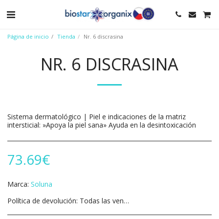
Página de inicio
Tienda
Nr. 6 discrasina
NR. 6 DISCRASINA
Sistema dermatológico | Piel e indicaciones de la matriz
intersticial: »Apoya la piel sana» Ayuda en la desintoxicación
73.69
€
Marca:
Soluna
Política de devolución:
Todas las ventas son finales. No hay reembolsos ni devoluciones. Todos los pedidos cancelados están sujetos a una tarifa de reposición del 35%.