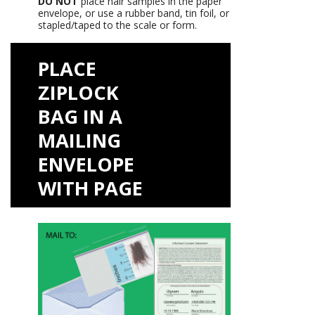
DO NOT
place hair samples in the paper
envelope, or use a rubber band, tin foil, or
stapled/taped to the scale or form.
PLACE
ZIPLOCK
BAG IN A
MAILING
ENVELOPE
WITH PAGE